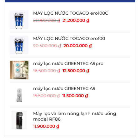
MÁY LỌC NƯỚC TOCACO ero100C
Giá
Giá
21.900.000
₫
21.200.000
₫
gốc
hiện
là:
tại
21.900.000 ₫.
là:
MÁY LỌC NƯỚC TOCACO ero100
21.200.000 ₫.
Giá
Giá
20.500.000
₫
20.000.000
₫
gốc
hiện
là:
tại
20.500.000 ₫.
là:
máy lọc nước GREENTEC A9pro
20.000.000 ₫.
Giá
Giá
16.500.000
₫
12.500.000
₫
gốc
hiện
là:
tại
16.500.000 ₫.
là:
máy lọc nước GREENTEC A9
12.500.000 ₫.
Giá
Giá
15.500.000
₫
11.500.000
₫
gốc
hiện
là:
tại
15.500.000 ₫.
là:
Máy lọc và làm nóng lạnh nước uống
11.500.000 ₫.
model RF86
11.900.000
₫