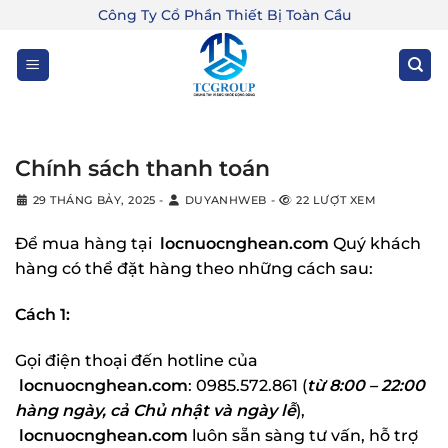
Bỏ
Công Ty Cổ Phần Thiết Bị Toàn Cầu
qua
nội
dung
Chính sách thanh toán
29 THÁNG BẢY, 2025
-
DUYANHWEB
-
22 LƯỢT XEM
Để mua hàng tại
locnuocnghean.com
Quý khách
hàng có thể đặt hàng theo những cách sau:
Cách 1:
Gọi điện thoại đến hotline của
locnuocnghean.com
: 0985.572.861 (
từ 8:00 – 22:00
hàng ngày, cả Chủ nhật và ngày lễ
),
locnuocnghean.com
luôn sẵn sàng tư vấn, hỗ trợ