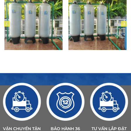
VẬN CHUYỂN TẬN
BẢO HÀNH 36
TƯ VẤN LẮP ĐẶT