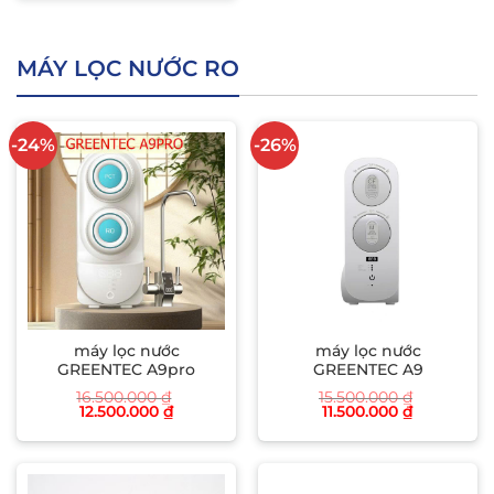
MÁY LỌC NƯỚC RO
-24%
-26%
máy lọc nước
máy lọc nước
GREENTEC A9pro
GREENTEC A9
16.500.000
₫
15.500.000
₫
Giá
Giá
Giá
Giá
12.500.000
₫
11.500.000
₫
gốc
hiện
gốc
hiện
là:
tại
là:
tại
16.500.000 ₫.
là:
15.500.000 ₫.
là:
12.500.000 ₫.
11.500.000 