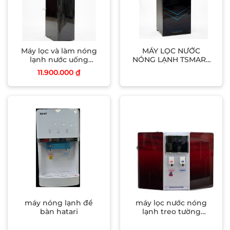
Máy lọc và làm nóng
MÁY LỌC NƯỚC
lạnh nước uống
NÓNG LẠNH TSMART
model RF86
F83C
11.900.000
₫
máy nóng lạnh để
máy lọc nước nóng
bàn hatari
lạnh treo tường
tocaco