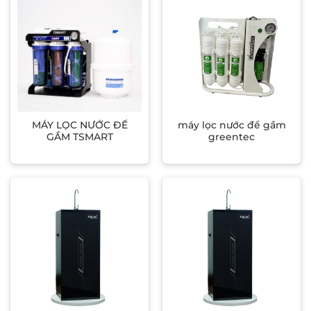
MÁY LỌC NƯỚC ĐỂ
máy lọc nước để gầm
GẦM TSMART
greentec