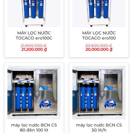
MÁY LỌC NƯỚC
MÁY LỌC NƯỚC
TOCACO ero100C
TOCACO ero100
21.900.000
₫
20.500.000
₫
Giá
Giá
Giá
Giá
21.200.000
₫
20.000.000
₫
gốc
hiện
gốc
hiện
là:
tại
là:
tại
21.900.000 ₫.
là:
20.500.000 ₫.
là:
21.200.000 ₫.
20.000.00
máy lọc nước BCN CS
máy lọc nước BCN CS
80 đên 100 lít
50 lít/h