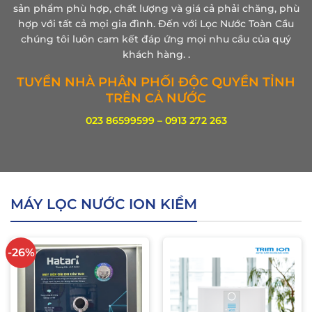
sản phẩm phù hợp, chất lượng và giá cả phải chăng, phù
hợp với tất cả mọi gia đình. Đến với Lọc Nước Toàn Cầu
chúng tôi luôn cam kết đáp ứng mọi nhu cầu của quý
khách hàng. .
TUYỂN NHÀ PHÂN PHỐI ĐỘC QUYỀN TỈNH
TRÊN CẢ NƯỚC
023 86599599 – 0913 272 263
MÁY LỌC NƯỚC ION KIỀM
-26%