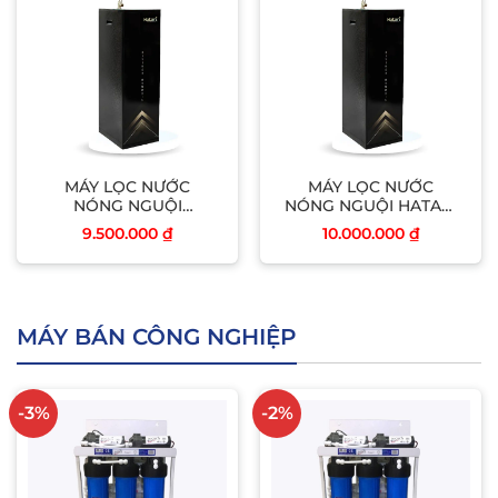
MÁY LỌC NƯỚC
MÁY LỌC NƯỚC
NÓNG NGUỘI
NÓNG NGUỘI HATARI
HATARI(H08NS)
(H09NS)
9.500.000
₫
10.000.000
₫
MÁY BÁN CÔNG NGHIỆP
-3%
-2%