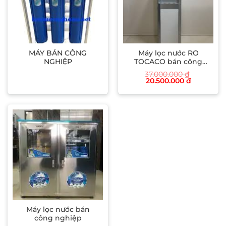
MÁY BÁN CÔNG
Máy lọc nước RO
NGHIỆP
TOCACO bán công
nghiệp TCRO30NL
37.000.000
₫
Giá
Giá
20.500.000
₫
gốc
hiện
là:
tại
37.000.000 ₫.
là:
20.500.00
Máy lọc nước bán
công nghiệp