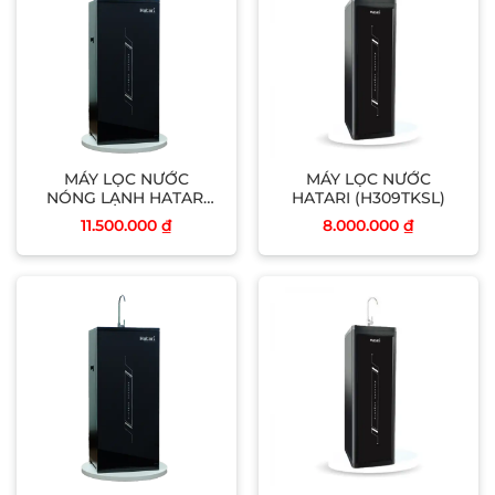
MÁY LỌC NƯỚC
MÁY LỌC NƯỚC
NÓNG LẠNH HATARI
HATARI (H309TKSL)
(H309NL)
11.500.000
₫
8.000.000
₫