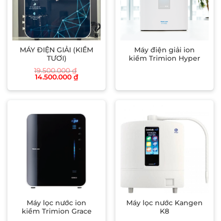
MÁY ĐIỆN GIẢI (KIỀM
Máy điện giải ion
TƯƠI)
kiềm Trimion Hyper
19.500.000
₫
Giá
Giá
14.500.000
₫
gốc
hiện
là:
tại
19.500.000 ₫.
là:
14.500.000 ₫.
Máy lọc nước ion
Máy lọc nước Kangen
kiềm Trimion Grace
K8