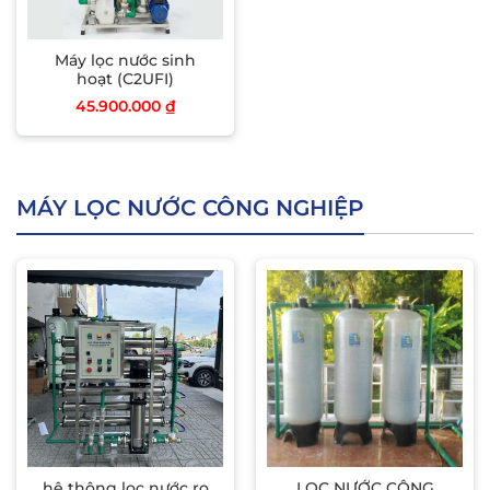
Máy lọc nước sinh
hoạt (C2UFI)
45.900.000
₫
MÁY LỌC NƯỚC CÔNG NGHIỆP
hệ thông lọc nước ro
LỌC NƯỚC CÔNG