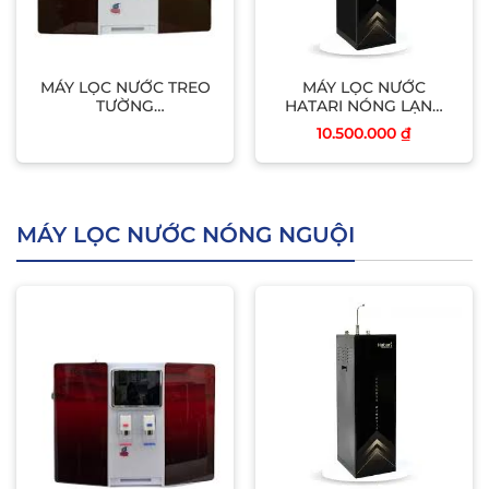
MÁY LỌC NƯỚC TREO
MÁY LỌC NƯỚC
TƯỜNG
HATARI NÓNG LẠNH
BONGSENVANG
(H08NLS)
10.500.000
₫
MÁY LỌC NƯỚC NÓNG NGUỘI