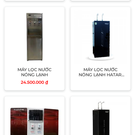
MÁY LỌC NƯỚC
MÁY LỌC NƯỚC
NÓNG LẠNH
NÓNG LẠNH HATARI
(H309NL)
24.500.000
₫