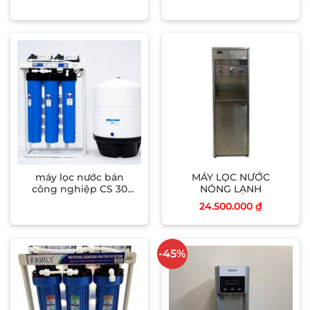
máy lọc nước bán
MÁY LỌC NƯỚC
công nghiệp CS 30
NÓNG LẠNH
đên 100 lít
24.500.000
₫
-45%