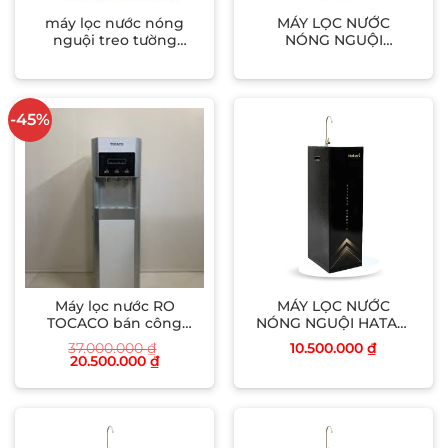
máy lọc nước nóng
MÁY LỌC NƯỚC
nguội treo tường
NÓNG NGUỘI
tocaco
HATARI(H08NS)
-45%
Máy lọc nước RO
MÁY LỌC NƯỚC
TOCACO bán công
NÓNG NGUỘI HATARI
nghiệp TCRO30NL
(H10NS)
37.000.000
₫
10.500.000
₫
Giá
Giá
20.500.000
₫
gốc
hiện
là:
tại
37.000.000 ₫.
là:
20.500.000 ₫.