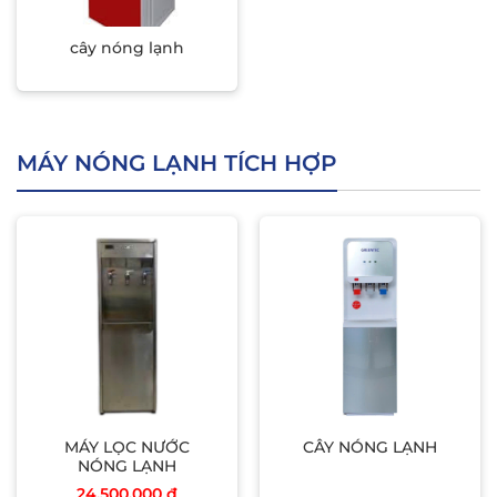
cây nóng lạnh
MÁY NÓNG LẠNH TÍCH HỢP
MÁY LỌC NƯỚC
CÂY NÓNG LẠNH
NÓNG LẠNH
24.500.000
₫