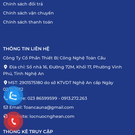
Chính sách đổi trả
Chính sách vận chuyển
Chính sách thanh toán
THÔNG TIN LIÊN HỆ
Công Ty Cổ Phần Thiết Bị Công Nghệ Toàn Cầu
Địa chỉ: Số nhà 16, Đường 72M, Khối 17, Phường Vinh
Phú, Tỉnh Nghệ An
MST: 2901575180 do sở KTVDT Nghệ An cấp Ngày
02/11/2012
Hotline: 023 86599599 - 0913.272.263
Email: Toancauna@gmail.com
Website: locnuocnghean.com
THÔNG KÊ TRUY CẬP