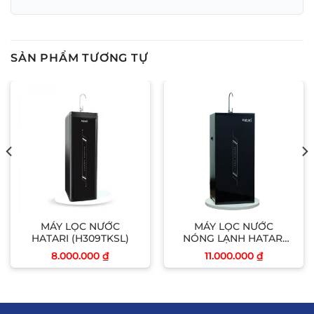
SẢN PHẨM TƯƠNG TỰ
MÁY LỌC NƯỚC
MÁY LỌC NƯỚC
HATARI (H309TKSL)
NÓNG LẠNH HATARI
(H308NL)
8.000.000
₫
11.000.000
₫