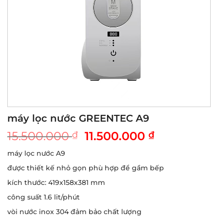
máy lọc nước GREENTEC A9
Giá
Giá
15.500.000
11.500.000
₫
₫
gốc
hiện
máy lọc nước A9
là:
tại
được thiết kế nhỏ gọn phù hợp để gầm bếp
15.500.000 ₫.
là:
11.500.000 
kích thước: 419x158x381 mm
công suất 1.6 lit/phút
vòi nước inox 304 đảm bảo chất lượng