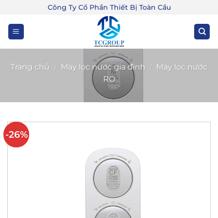
Bỏ
Công Ty Cổ Phần Thiết Bị Toàn Cầu
qua
nội
dung
Trang chủ
/
Máy lọc nước gia đình
/
Máy lọc nước
RO
-26%