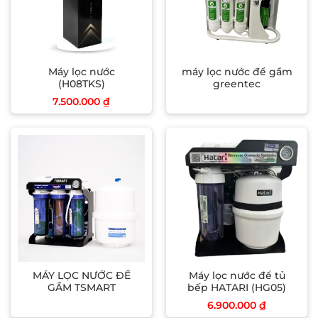
Máy lọc nước
máy lọc nước để gầm
(H08TKS)
greentec
7.500.000
₫
MÁY LỌC NƯỚC ĐỂ
Máy lọc nước để tủ
GẦM TSMART
bếp HATARI (HG05)
6.900.000
₫