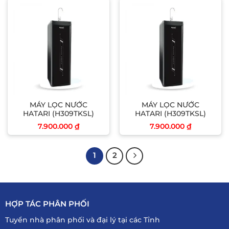
MÁY LỌC NƯỚC
MÁY LỌC NƯỚC
HATARI (H309TKSL)
HATARI (H309TKSL)
7.900.000
₫
7.900.000
₫
1
2
HỢP TÁC PHÂN PHỐI
Tuyển nhà phân phối và đại lý tại các Tỉnh