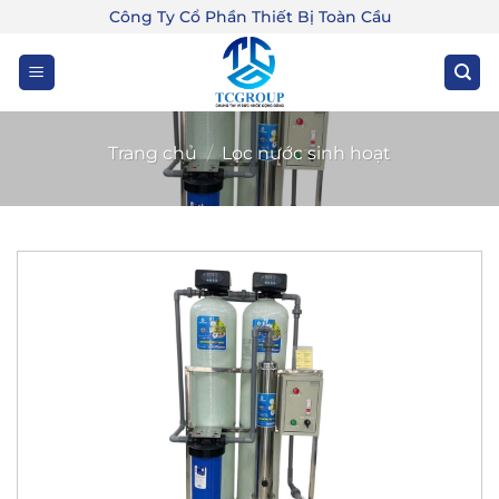
Bỏ
Công Ty Cổ Phần Thiết Bị Toàn Cầu
qua
nội
dung
Trang chủ
/
Lọc nước sinh hoạt