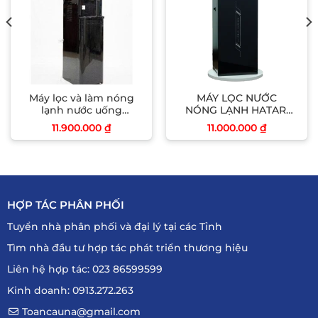
Máy lọc và làm nóng
MÁY LỌC NƯỚC
lạnh nước uống
NÓNG LẠNH HATARI
model RF86
(H308NL)
11.900.000
₫
11.000.000
₫
HỢP TÁC PHÂN PHỐI
Tuyển nhà phân phối và đại lý tại các Tỉnh
Tìm nhà đầu tư hợp tác phát triển thương hiệu
Liên hệ hợp tác: 023 86599599
Kinh doanh: 0913.272.263
Toancauna@gmail.com