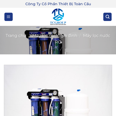
Bỏ
Công Ty Cổ Phần Thiết Bị Toàn Cầu
qua
nội
dung
Trang chủ
/
Máy lọc nước gia đình
/
Máy lọc nước
RO