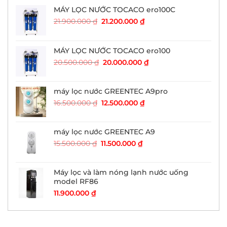
MÁY LỌC NƯỚC TOCACO ero100C
Giá
Giá
21.900.000
₫
21.200.000
₫
gốc
hiện
là:
tại
21.900.000 ₫.
là:
MÁY LỌC NƯỚC TOCACO ero100
21.200.000 ₫.
Giá
Giá
20.500.000
₫
20.000.000
₫
gốc
hiện
là:
tại
20.500.000 ₫.
là:
máy lọc nước GREENTEC A9pro
20.000.000 ₫.
Giá
Giá
16.500.000
₫
12.500.000
₫
gốc
hiện
là:
tại
16.500.000 ₫.
là:
máy lọc nước GREENTEC A9
12.500.000 ₫.
Giá
Giá
15.500.000
₫
11.500.000
₫
gốc
hiện
là:
tại
15.500.000 ₫.
là:
Máy lọc và làm nóng lạnh nước uống
11.500.000 ₫.
model RF86
11.900.000
₫