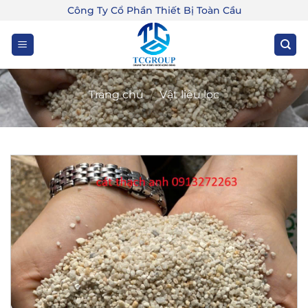
Bỏ
Công Ty Cổ Phần Thiết Bị Toàn Cầu
qua
nội
dung
Trang chủ
/
Vật liệu lọc