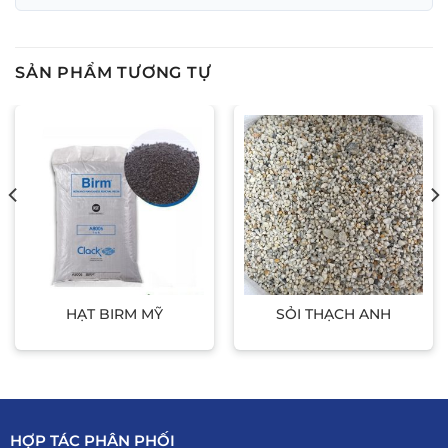
SẢN PHẨM TƯƠNG TỰ
HẠT BIRM MỸ
SỎI THẠCH ANH
HỢP TÁC PHÂN PHỐI