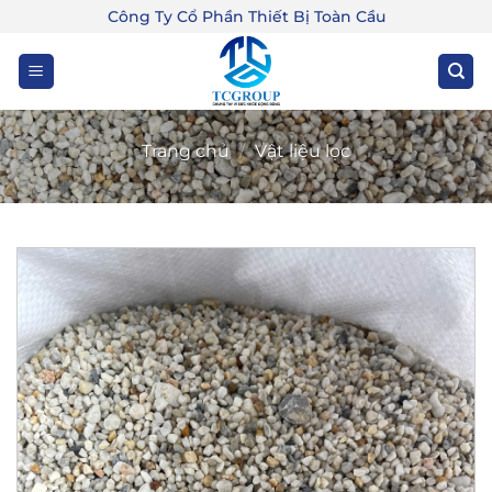
Bỏ
Công Ty Cổ Phần Thiết Bị Toàn Cầu
qua
nội
dung
Trang chủ
/
Vật liệu lọc