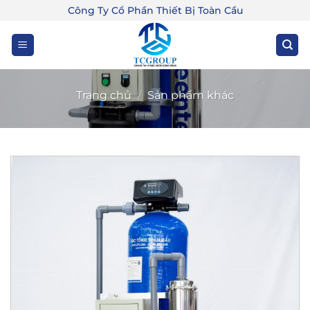
Bỏ
Công Ty Cổ Phần Thiết Bị Toàn Cầu
qua
nội
dung
Trang chủ
/
Sản phẩm khác