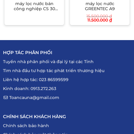
máy lọc nước bán
máy lọc nước
công nghiệp CS 30
GREENTEC A9
đên 100 lít
15.500.000
₫
Giá
Giá
11.500.000
₫
gốc
hiện
là:
tại
15.500.000 ₫.
là:
11.500.000 
HỢP TÁC PHÂN PHỐI
Tuyển nhà phân phối và đại lý tại các Tỉnh
Tìm nhà đầu tư hợp tác phát triển thương hiệu
Liên hệ hợp tác: 023 86599599
Kinh doanh: 0913.272.263
Toancauna@gmail.com
CHÍNH SÁCH KHÁCH HÀNG
Chính sách bảo hành